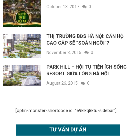
October 13, 2017
0
THỊ TRƯỜNG BĐS HÀ NỘI: CĂN HỘ
CAO CẤP SẼ “SOÁN NGÔI”?
November 3, 2015
0
PARK HILL – HỘI TỤ TIỆN ÍCH SỐNG
RESORT GIỮA LÒNG HÀ NỘI
August 26, 2015
0
[optin-monster-shortcode id="e9klkq8ktu-sidebar"]
TƯ VẤN DỰ ÁN