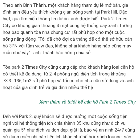
Theo anh Đình Thành, một khách hàng tham dự lễ mở bán, gia
đình anh đều yêu thích không gian sống xanh tại Park Hill. Đặc
biệt, qua tìm hiểu thông tin dự án, anh được biết: Park 2 Times
City có không gian thoáng 3 mặt cùng hệ thống cây xanh, tường
hoa bao quanh tòa nhà chung cư, rất phù hợp cho một cuộc
sống năng động. “Tôi đã chờ đợi cả tháng để có thể sở hữu căn
hộ 3PN với tầm view đẹp, không phải khách hàng nào cũng may
mắn như vậy”- anh Thành hào hứng chia sẻ.
Tòa park 2 Times City cũng cung cấp cho khách hàng loại căn hộ
có thiết kế đa dạng, từ 2-4 phòng ngủ, diện tích trong khoảng
73,3- 136,1m2 rất phù hợp và tối ưu cho nhu cầu sử dụng và sinh
hoạt của gia đình trẻ và gia đình nhiều thế hệ.
Xem thêm về thiết kế căn hộ Park 2 Times City
Đến với Park 2, quý khách sẽ được hưởng một cuộc sống tiện
nghi với hệ thống tiện ích chia thành 35 khu cũng như dịch vụ
quản gia 5* như dịch vụ dọn dẹp, giặt là, bảo vệ an ninh 24/7 cùng
sử dụng miễn phí các tiện ích khác như bể bơi, sảnh lounge, sân