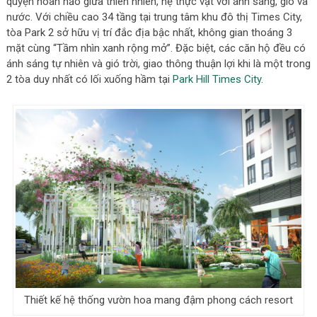
quyện hoàn hảo giữa thiên nhiên, hệ thực vật với ánh sáng, gió và
nước. Với chiều cao 34 tầng tại trung tâm khu đô thị Times City,
tòa Park 2 sở hữu vị trí đắc địa bậc nhất, không gian thoáng 3
mặt cùng “Tầm nhìn xanh rộng mở”. Đặc biệt, các căn hộ đều có
ánh sáng tự nhiên và gió trời, giao thông thuận lợi khi là một trong
2 tòa duy nhất có lối xuống hầm tại
Park Hill Times City
.
Thiết kế hệ thống vườn hoa mang đậm phong cách resort