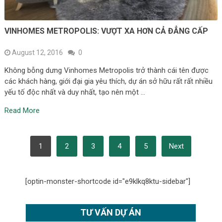
VINHOMES METROPOLIS: VƯỢT XA HƠN CẢ ĐẲNG CẤP
August 12, 2016
0
Không bỗng dưng Vinhomes Metropolis trở thành cái tên được
các khách hàng, giới đại gia yêu thích, dự án sở hữu rất rất nhiều
yếu tố độc nhất và duy nhất, tạo nên một …
Read More
POSTS
1
2
3
4
5
Next
PAGINATION
[optin-monster-shortcode id="e9klkq8ktu-sidebar"]
TƯ VẤN DỰ ÁN