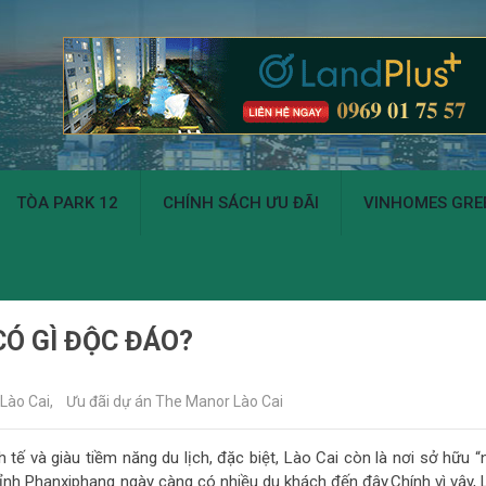
TÒA PARK 12
CHÍNH SÁCH ƯU ĐÃI
VINHOMES GREE
CÓ GÌ ĐỘC ĐÁO?
Lào Cai
,
Ưu đãi dự án The Manor Lào Cai
h tế và giàu tiềm năng du lịch, đặc biệt, Lào Cai còn là nơi sở hữu 
đỉnh Phanxiphang ngày càng có nhiều du khách đến đây.Chính vì vậy, 