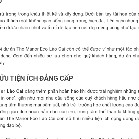
O
ú trọng trong khâu thiết kế và xây dựng. Dưới bàn tay tài hoa của 
 tạo thành một không gian sống sang trọng, hiện đại, tiện nghi nhưng
n đều được chăm chút và tỉ mỉ để tạo nên nét đẹp riêng cũng như tạo
nói dự án The Manor Eco Lào Cai còn có thể được ví như một tác p
đa dạng, đem đến nhiều sự lựa chọn cho quý khách hàng, dự án nh
ày.
ỮU TIỆN ÍCH ĐẲNG CẤP
or Lào Cai
càng thêm phần hoàn hảo khi được trải nghiệm những t
ll in one”, gần như mọi nhu cầu sống của quý khách hàng hầu như 
rung tâm thương mại sầm uất; nhà trẻ, trường học chất lượng cao đ
ờng giáo dục hoàn hảo cho các em; trung tâm thể thao là không g
dự án The Manor Eco Lào Cai còn sở hữu nhiều tiện ích cộng đồng đ
ờng dạo bộ,…