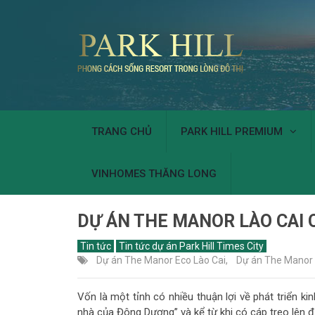
TRANG CHỦ
PARK HILL PREMIUM
VINHOMES THĂNG LONG
DỰ ÁN THE MANOR LÀO CAI 
Tin tức
Tin tức dự án Park Hill Times City
Dự án The Manor Eco Lào Cai
,
Dự án The Manor 
Vốn là một tỉnh có nhiều thuận lợi về phát triển kin
nhà của Đông Dương” và kể từ khi có cáp treo lên 