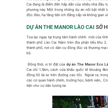
Cai đang là điểm đến hấp dẫn của nhiều nhà đầu tư
phương này. Một trong những dự án nổi bật nhất t
độc đáo, hạ tầng tiện ích đẳng cấp và không gian số
DỰ ÁN THE MANOR LÀO CAI
SỞ H
Tọa lạc ngay tại trung tâm hành chính mới của tỉn
thành phố Lào Cai. Nằm trên địa phận tiểu khu 
thành phố, nơi có dân cư đông đúc và thương mại 
bộ.
Đồng thời, vị trí đặt của
dự án The Manor Eco Là
Cai chỉ 1,5km, cách cửa khẩu quốc tế khoảng 4k
đồng hồ lái xe trên đường cao tốc. Ngoài ra, tro
các cơ quan hành chính, trường học, bệnh viện,…Có th
tiện cho cư dân tương lai.