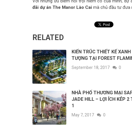
Với những ưu điểm nổi trội hiếm có của mình, dự á
đãi dự án The Manor Lào Cai
mà chủ đầu tư đưa r
RELATED
KIẾN TRÚC THIẾT KẾ XANH
TƯỢNG TẠI FOREST FLAM
September 18, 2017
0
NHÀ PHỐ THƯƠNG MẠI SA
JADE HILL – LỢI ÍCH KÉP 
1
May 7, 2017
0