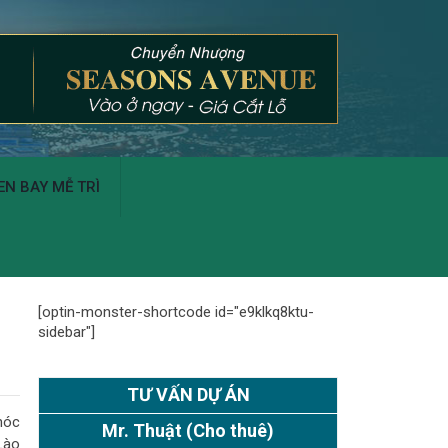
N BAY MỄ TRÌ
[optin-monster-shortcode id="e9klkq8ktu-
sidebar"]
TƯ VẤN DỰ ÁN
“nóc
Mr. Thuật
(Cho thuê)
Lào