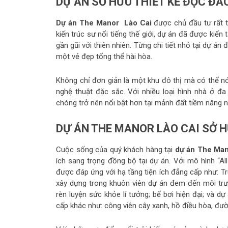
DỰ ÁN SỞ HỮU THIẾT KẾ ĐỘC ĐÁ
Dự án The Manor Lào Cai
được chủ đầu tư rất tr
kiến trúc sư nổi tiếng thế giới, dự án đã được kiến
gần gũi với thiên nhiên. Từng chi tiết nhỏ tại dự á
một vẻ đẹp tổng thể hài hòa.
Không chỉ đơn giản là một khu đô thị mà có thể 
nghệ thuật đặc sắc. Với nhiều loại hình nhà ở 
chóng trở nên nổi bật hơn tại mảnh đất tiềm năng n
DỰ ÁN THE MANOR LÀO CAI SỞ H
Cuộc sống của quý khách hàng tại
dự án The Man
ích sang trọng đồng bộ tại dự án. Với mô hình “A
được đáp ứng với hạ tầng tiện ích đẳng cấp như: T
xây dựng trong khuôn viên dự án đem đến môi trư
rèn luyện sức khỏe lí tưởng; bể bơi hiện đại; và 
cấp khác như: công viên cây xanh, hồ điều hòa, đư