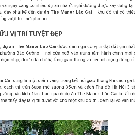
 và ngày càng có nhiều dự án nhà ở, nghỉ dưỡng được xây dựng tại 
ại đây phải kể đến
dự án The Manor Lào Cai
– khu đô thị có thiế
ng vượt trội nơi phố núi.
ỮU VỊ TRÍ TUYỆT ĐẸP
h,
dự án The Manor Lào Cai
được đánh giá có vị trí đặt đắt giá nhất
2, phường Bắc Cường – nơi cửa ngõ vào trung tâm hành chính mới 
nhộn nhịp, được đầu tư hạ tầng giao thông và tiện ích cộng đồng đ
o Cai
cũng là một điểm vàng trong kết nối giao thông khi cách ga 
m, cách thị trấn Sapa mờ sương 35km và cách Thủ đô Hà Nội 3 ti
ng vòng bán kính 1km, bao quanh dự án The Manor Lào Cai là rất nh
ể thấy, đây là vị trí tuyệt vời cho một khu đô thị, đem lại vô vàn t