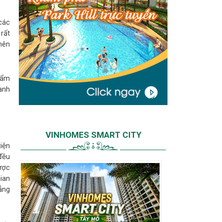
các
 rất
 nên
hẩm
anh
VINHOMES SMART CITY
iện
đều
ược
ian
ẳng