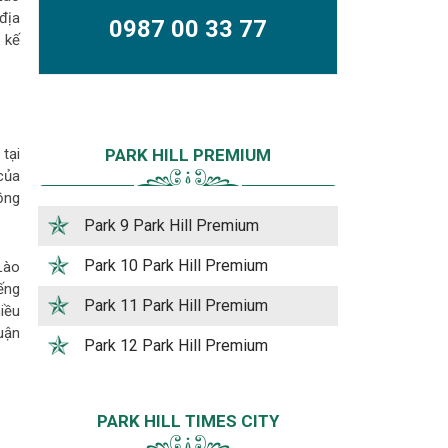
địa
0987 00 33 77
t kế
 tại
PARK HILL PREMIUM
của
ồng
Park 9 Park Hill Premium
Park 10 Park Hill Premium
Lào
ếng
Park 11 Park Hill Premium
iều
huận
Park 12 Park Hill Premium
PARK HILL TIMES CITY