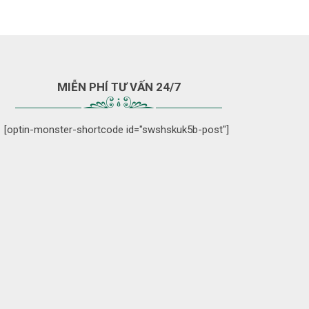
MIỄN PHÍ TƯ VẤN 24/7
[optin-monster-shortcode id="swshskuk5b-post"]