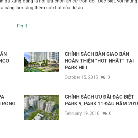
n đã xứng đáng là nơi lựa chọn an cư trọn đời. Đặc biệt, với nhữn
a càng làm tăng thêm sức hút của dự án.
Pin It
 ẤN
CHÍNH SÁCH BÀN GIAO BÁN
INGO
HOÀN THIỆN “HOT NHẤT” TẠI
PARK HILL
October 15, 2015
0
PA
CHÍNH SÁCH ƯU ĐÃI ĐẶC BIỆT
2 TRONG
PARK 9, PARK 11 ĐẦU NĂM 201
February 19, 2016
0