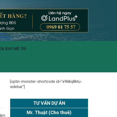
N BAY MỄ TRÌ
[optin-monster-shortcode id="e9klkq8ktu-
sidebar"]
TƯ VẤN DỰ ÁN
Mr. Thuật
(Cho thuê)
tâm