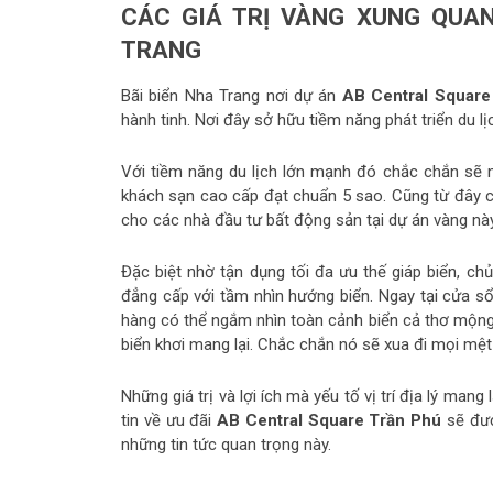
CÁC GIÁ TRỊ VÀNG XUNG QUAN
TRANG
Bãi biển Nha Trang nơi dự án
AB Central Squar
hành tinh. Nơi đây sở hữu tiềm năng phát triển du 
Với tiềm năng du lịch lớn mạnh đó chắc chắn sẽ 
khách sạn cao cấp đạt chuẩn 5 sao. Cũng từ đây ch
cho các nhà đầu tư bất động sản tại dự án vàng này
Đặc biệt nhờ tận dụng tối đa ưu thế giáp biển, ch
đẳng cấp với tầm nhìn hướng biển. Ngay tại cửa 
hàng có thể ngắm nhìn toàn cảnh biển cả thơ mộng,
biển khơi mang lại. Chắc chắn nó sẽ xua đi mọi mệt 
Những giá trị và lợi ích mà yếu tố vị trí địa lý ma
tin về ưu đãi
AB Central Square Trần Phú
sẽ đượ
những tin tức quan trọng này.