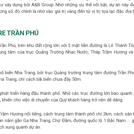
ư xây dựng bởi A&B Group. Nhờ những ưu thế nổi bật, dự án này đ
g số đó chính là nhờ vào giá trị vàng đến từ vị trị tọa lạc đắc địa
RE TRẦN PHÚ
Trần Phú, trên khu đất rộng lớn với 3 mặt tiền đường là Lê Thánh Tô
trung tâm của trục Quảng Trường Nhạc Nước, Tháp Trầm Hương và
hố biển Nha Trang, bởi trục Quảng trường trung tâm đường Trần Phú
Nha Trang, chỉ cách bãi biển chưa đầy 50m.
, phát triển hàng đầu thành phố. Nhờ các trục đường lớn bao quanh
, khiến cho việc di chuyển của Quý khách hàng trở nên dễ dàng.
rầm Hương nổi tiếng, cách trung tâm thành phố chỉ 2km, cách sân 
 án nằm gần Ga Nha Trang, Chợ Đầm, đường quốc lộ 1 Bắc Nam …. g
ích xung quanh dự án.