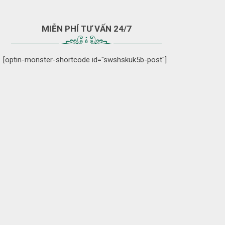
MIỄN PHÍ TƯ VẤN 24/7
[optin-monster-shortcode id="swshskuk5b-post"]