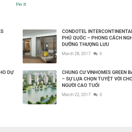
Pin It
ES
CONDOTEL INTERCONTINENTA
PHÚ QUỐC – PHONG CÁCH NGH
DƯỠNG THƯỢNG LƯU
March 28, 2017
0
CHO DỰ
CHUNG CƯ VINHOMES GREEN B
– SỰ LỰA CHỌN TUYỆT VỜI CH
NGƯỜI CAO TUỔI
March 22, 2017
0