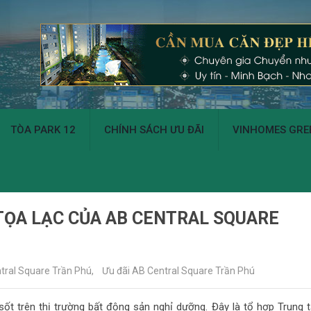
TÒA PARK 12
CHÍNH SÁCH ƯU ĐÃI
VINHOMES GREE
Í TỌA LẠC CỦA AB CENTRAL SQUARE
tral Square Trần Phú
,
Ưu đãi AB Central Square Trần Phú
sốt trên thị trường bất động sản nghỉ dưỡng. Đây là tổ hợp Trung 