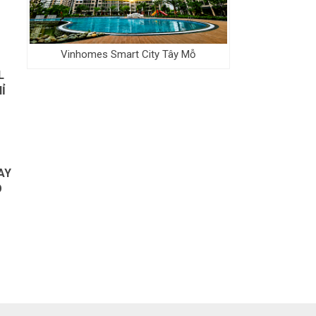
Vinhomes Smart City Tây Mỗ
L
Ỉ
AY
O