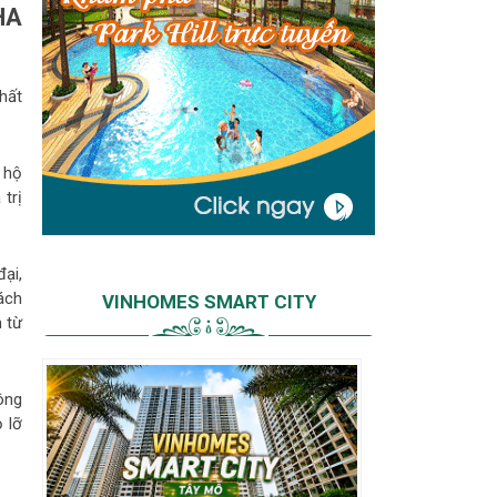
HA
hất
 hộ
trị
ại,
ách
VINHOMES SMART CITY
 từ
hông
 lỡ