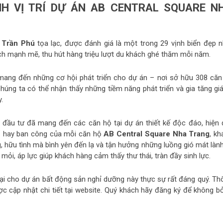
H VỊ TRÍ DỰ ÁN AB CENTRAL SQUARE N
e Trần Phú
tọa lạc, được đánh giá là một trong 29 vịnh biển đẹp n
lịch mạnh mẽ, thu hút hàng triệu lượt du khách ghé thăm mỗi năm.
mang đến những cơ hội phát triển cho dự án – nơi sở hữu 308 căn
úng ta có thể nhận thấy những tiềm năng phát triển và gia tăng giá 
.
ủ đầu tư đã mang đến các căn hộ tại dự án thiết kế độc đáo, hiện đ
sổ hay ban công của mỗi căn hộ
AB Central Square Nha Trang
, kh
 hữu tình mà bình yên đến lạ và tận hưởng những luồng gió mát lành
mỏi, áp lực giúp khách hàng cảm thấy thư thái, tràn đầy sinh lực.
ng lại cho dự án bất động sản nghỉ dưỡng này thực sự rất đáng quý. T
c cập nhật chi tiết tại website. Quý khách hãy đăng ký để không bỏ