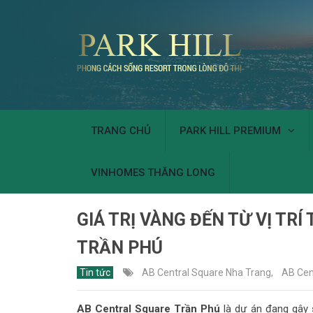
TRANG CHỦ
PARK HILL PREMIUM
VINHOMES THĂNG LONG
GIÁ TRỊ VÀNG ĐẾN TỪ VỊ TR
TRẦN PHÚ
Tin tức
AB Central Square Nha Trang
,
AB Cen
AB Central Square Trần Phú
là dự án đang gây 