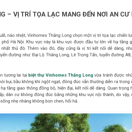
 – VỊ TRÍ TỌA LẠC MANG ĐẾN NƠI AN CƯ 
ất, náo nhiệt, Vinhomes Thăng Long chọn một vị trí tọa lạc chiến lư
 phố Hà Nội. Khu vực này là khu vực được đầu tư lớn về hạ tầng g
nhất thủ đô. Thêm vào đó, đây cũng là vị trí kết nối dễ dàng, nh
uyến đường như: Đại Lộ Thăng Long, Lê Trọng Tấn, tuyến đường A8,
n tương lai tại
biệt thự Vinhomes Thăng Long
vừa tránh được nh
khói bụi, bầu không khí ngột ngạt, đông đúc vẫn thường diễn ra trong
ạ tầng giao thông đồng bộ, hiện đại, kết nối dễ dàng. Quan trọng 
ấp, dân cư không đông đúc bằng những khu vực nội thành, do vậy, 
p sống nhẹ nhàng không bon chen, hối hả.