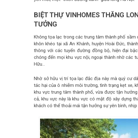
BIỆT THỰ VINHOMES THĂNG LONG
TƯỞNG
Không tọa lạc trong các trung tâm thành phố sầm u
khôn khéo tại xã An Khánh, huyện Hoài Đức, thành
thông với các tuyến đường đồng bộ, hiện đại bậc 
chóng đến mọi khu vực nội, ngoại thành nhờ các t
Hữu…
Nhờ sở hữu vị trí tọa lạc đắc địa này mà quý cư dâ
tác hại của ô nhiễm môi trường, tình trạng kẹt xe, 
khu vực trung tâm thành phố, vừa được tận hưởng h
cả, khu vực này là khu vực có mật độ xây dựng th
khách có thể thoải mái tận hưởng sự yên bình, nhị