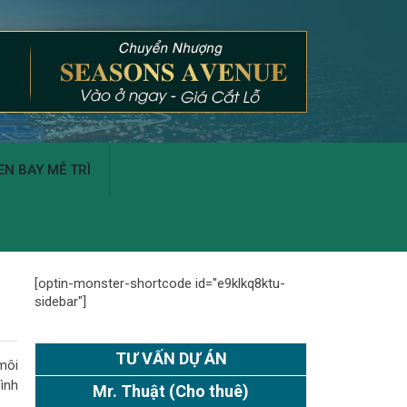
N BAY MỄ TRÌ
[optin-monster-shortcode id="e9klkq8ktu-
sidebar"]
TƯ VẤN DỰ ÁN
môi
ình
Mr. Thuật
(Cho thuê)