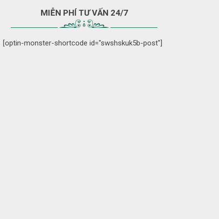
MIỄN PHÍ TƯ VẤN 24/7
[optin-monster-shortcode id="swshskuk5b-post"]