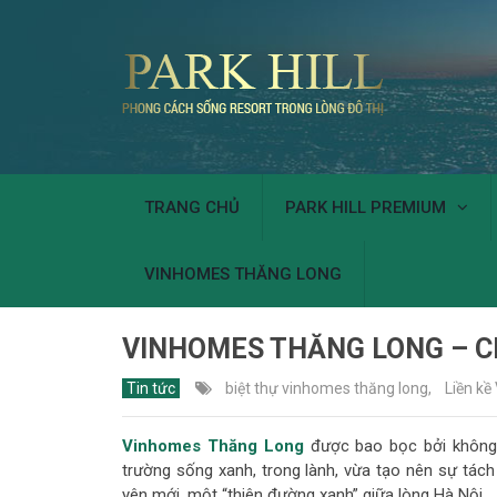
TRANG CHỦ
PARK HILL PREMIUM
VINHOMES THĂNG LONG
VINHOMES THĂNG LONG – CH
Tin tức
biệt thự vinhomes thăng long
,
Liền k
Vinhomes Thăng Long
được bao bọc bởi không
trường sống xanh, trong lành, vừa tạo nên sự tách
yên mới, một “thiên đường xanh” giữa lòng Hà Nội.