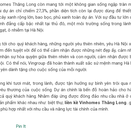
Vinhomes Thăng Long còn mang tới một không gian sống ngập tràn 
ại dự án chỉ chiếm 27,3%, phần diện tích còn lại được dùng để thiết
cây xanh rộng lớn, bao bọc, phủ xanh toàn dự án. Với sự đầu tư lớn 
nh đẳng cấp bậc nhất tại thủ đô, một môi trường sống trong lành,
gạt, ô nhiễm tại Hà Nội.
tới cho quý khách hàng, những người yêu thiên nhiên, yêu Hà Nội x
iểm đến tuyệt vời để có thể cảm nhận được những nét đẹp ấy, cảm n
 nhận sự hòa quyện giữa thiên nhiên và con người, cảm nhận được 
 Nội. Có thể nói, Vingroup đã hoàn thành xuất sắc sứ mệnh mang Hà 
 yên dành tặng cho cuộc sống của mỗi người.
ng khí tươi mát, trong lành, được tận hưởng sự bình yên trôi qua 
yêu thương của cuộc sống. Dự án chính là bến đỗ hoàn hảo cho h
tất cả quý khách hàng. Nhằm đáp ứng được đông đảo nhu cầu nhà ở 
sản phẩm khác nhau như: biệt thự,
liền kề Vinhomes Thăng Long
…g
hù hợp nhất với nhu cầu và năng lực tài chính của mình.
Pin It