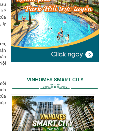
màu
 kế
của
 lý
ưa,
hận
bản
Nội
VINHOMES SMART CITY
mỗi
ành
của
iúp