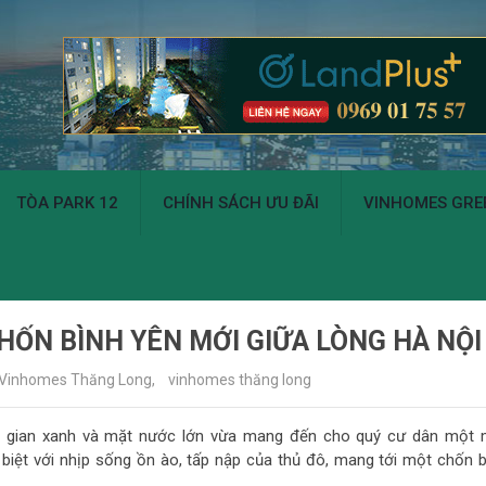
TÒA PARK 12
CHÍNH SÁCH ƯU ĐÃI
VINHOMES GREE
ỐN BÌNH YÊN MỚI GIỮA LÒNG HÀ NỘI
ề Vinhomes Thăng Long
,
vinhomes thăng long
 gian xanh và mặt nước lớn vừa mang đến cho quý cư dân một 
 biệt với nhịp sống ồn ào, tấp nập của thủ đô, mang tới một chốn b