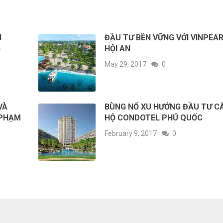
I
ĐẦU TƯ BỀN VỮNG VỚI VINPEA
G
HỘI AN
May 29, 2017
0
VÀ
BÙNG NỔ XU HƯỚNG ĐẦU TƯ C
 PHẠM
HỘ CONDOTEL PHÚ QUỐC
February 9, 2017
0