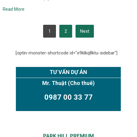
Read More
POSTS
1
2
Next
PAGINATION
[optin-monster-shortcode id="e9klkq8ktu-sidebar"]
TƯ VẤN DỰ ÁN
Mr. Thuật
(Cho thuê)
0987 00 33 77
PARK HILL PREMIUM