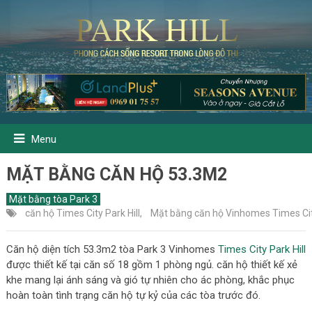
Menu
MẶT BẰNG CĂN HỘ 53.3M2
Mặt bằng tòa Park 3
căn hộ Times City Park Hill
,
Mặt bằng căn hộ Vinhomes Times City
Căn hộ diện tích 53.3m2 tòa Park 3 Vinhomes
Times City Park Hill
được thiết kế tại căn số 18 gồm 1 phòng ngủ. căn hộ thiết kế xẻ
khe mang lại ánh sáng và gió tự nhiên cho ác phòng, khắc phục
hoàn toàn tình trạng căn hộ tự kỷ của các tòa trước đó.