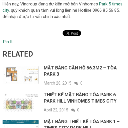
Hiện nay, Vingroup đang dự kiến mở bán Vinhomes
Park 5 times
city
, quý khách quan tâm vui lòng liên hệ Hotline 0966 85 56 85,
để nhận được tư vấn chính xác nhất.
Pin It
RELATED
MẶT BẰNG CĂN HỘ 56.3M2 – TÒA
PARK 3
March 28, 2015
0
THIẾT KẾ MẶT BẰNG TÒA PARK 6
PARK HILL VINHOMES TIMES CITY
April 22, 2015
0
MẶT BẰNG THIẾT KẾ TÒA PARK 1 –
TIMES CITY PARK HILL