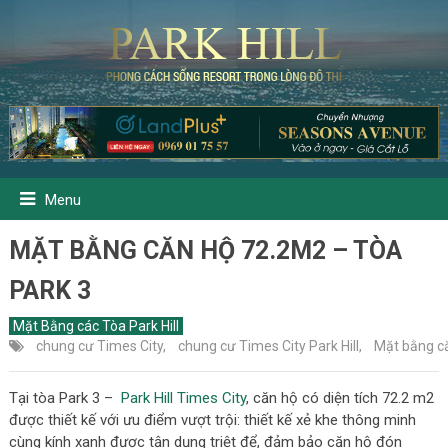
Menu
MẶT BẰNG CĂN HỘ 72.2M2 – TÒA
PARK 3
Mặt Bằng các Tòa Park Hill
chung cư Times City
,
chung cư Times City Park Hill
,
Mặt bằng că
Tại tòa Park 3 –
Park Hill Times City
, căn hộ có diện tích 72.2 m2
được thiết kế với ưu điểm vượt trội: thiết kế xẻ khe thông minh
cùng kính xanh được tận dụng triệt để, đảm bảo căn hộ đón