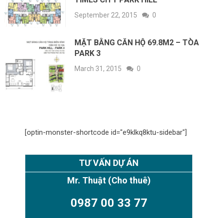
September 22, 2015
0
MẶT BẰNG CĂN HỘ 69.8M2 – TÒA
PARK 3
March 31, 2015
0
[optin-monster-shortcode id="e9klkq8ktu-sidebar"]
TƯ VẤN DỰ ÁN
Mr. Thuật
(Cho thuê)
0987 00 33 77