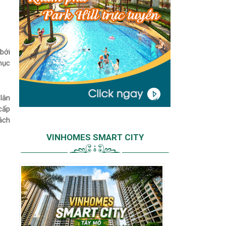
bới
mục
lân
cấp
hách
VINHOMES SMART CITY