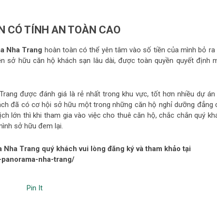
 CÓ TÍNH AN TOÀN CAO
a Nha Trang
hoàn toàn có thể yên tâm vào số tiền của mình bỏ ra 
 sở hữu căn hộ khách sạn lâu dài, được toàn quyền quyết định 
rang được đánh giá là rẻ nhất trong khu vực, tốt hơn nhiều dự án 
khách đã có cơ hội sở hữu một trong những căn hộ nghỉ dưỡng đẳng 
lịch lớn thì khi tham gia vào việc cho thuê căn hộ, chắc chắn quý k
ình sở hữu đem lại.
a Nha Trang quý khách vui lòng đăng ký và tham khảo tại
l-panorama-nha-trang/
Pin It