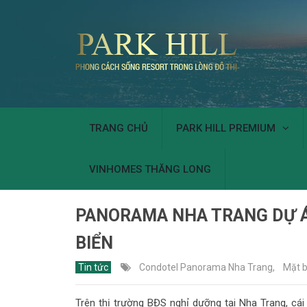
TRANG CHỦ
PARK HILL PREMIUM
VINHOMES THĂNG LONG
PANORAMA NHA TRANG DỰ Á
BIỂN
Tin tức
Condotel Panorama Nha Trang
,
Mặt 
Trên thị trường BĐS nghỉ dưỡng tại Nha Trang, cái