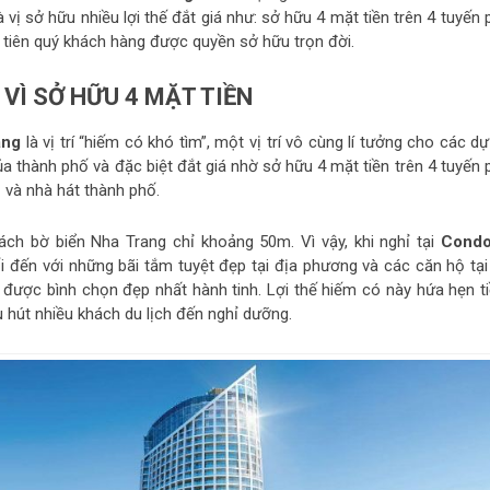
vị sở hữu nhiều lợi thế đắt giá như: sở hữu 4 mặt tiền trên 4 tuyến
u tiên quý khách hàng được quyền sở hữu trọn đời.
 VÌ SỞ HỮU 4 MẶT TIỀN
ang
là vị trí “hiếm có khó tìm”, một vị trí vô cùng lí tưởng cho các d
ủa thành phố và đặc biệt đắt giá nhờ sở hữu 4 mặt tiền trên 4 tuyến 
 và nhà hát thành phố.
ách bờ biển Nha Trang chỉ khoảng 50m. Vì vậy, khi nghỉ tại
Condo
 đến với những bãi tắm tuyệt đẹp tại địa phương và các căn hộ tại
 được bình chọn đẹp nhất hành tinh. Lợi thế hiếm có này hứa hẹn t
u hút nhiều khách du lịch đến nghỉ dưỡng.