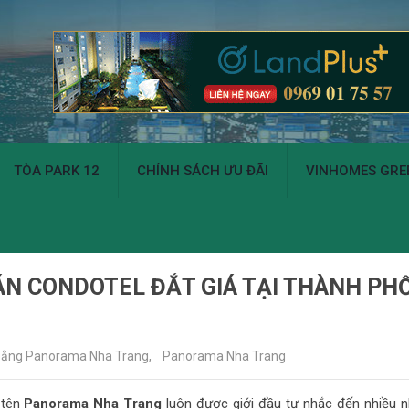
TÒA PARK 12
CHÍNH SÁCH ƯU ĐÃI
VINHOMES GREE
N CONDOTEL ĐẮT GIÁ TẠI THÀNH PH
bằng Panorama Nha Trang
,
Panorama Nha Trang
 tên
Panorama Nha Trang
luôn được giới đầu tư nhắc đến nhiều n