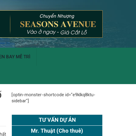
N BAY MỄ TRÌ
Ố
[optin-monster-shortcode id="e9klkq8ktu-
sidebar"]
TƯ VẤN DỰ ÁN
Mr. Thuật
(Cho thuê)
hất