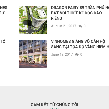
INES
DRAGON FAIRY 89 TRẦN PHÚ N
TƯ
BẬT VỚI THIẾT KẾ ĐỘC ĐÁO
RIÊNG
August 21, 2017
0
 TỔ
VINHOMES GIẢNG VÕ CĂN HỘ
SANG TẠI TỌA ĐỘ VÀNG HIẾM H
June 18, 2017
0
CAM KẾT TỪ CHÚNG TÔI