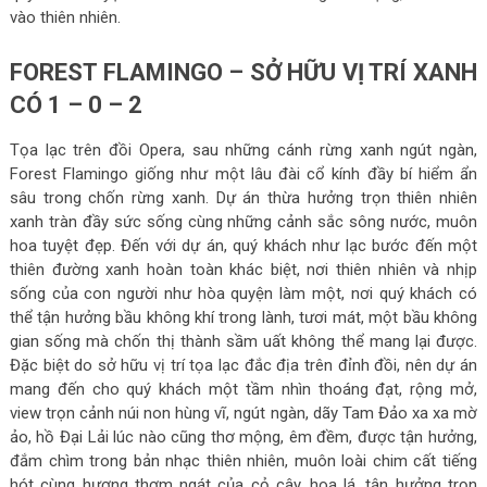
vào thiên nhiên.
FOREST FLAMINGO – SỞ HỮU VỊ TRÍ XANH
CÓ 1 – 0 – 2
Tọa lạc trên đồi Opera, sau những cánh rừng xanh ngút ngàn,
Forest Flamingo giống như một lâu đài cổ kính đầy bí hiểm ẩn
sâu trong chốn rừng xanh. Dự án thừa hưởng trọn thiên nhiên
xanh tràn đầy sức sống cùng những cảnh sắc sông nước, muôn
hoa tuyệt đẹp. Đến với dự án, quý khách như lạc bước đến một
thiên đường xanh hoàn toàn khác biệt, nơi thiên nhiên và nhịp
sống của con người như hòa quyện làm một, nơi quý khách có
thể tận hưởng bầu không khí trong lành, tươi mát, một bầu không
gian sống mà chốn thị thành sầm uất không thể mang lại được.
Đặc biệt do sở hữu vị trí tọa lạc đắc địa trên đỉnh đồi, nên dự án
mang đến cho quý khách một tầm nhìn thoáng đạt, rộng mở,
view trọn cảnh núi non hùng vĩ, ngút ngàn, dãy Tam Đảo xa xa mờ
ảo, hồ Đại Lải lúc nào cũng thơ mộng, êm đềm, được tận hưởng,
đắm chìm trong bản nhạc thiên nhiên, muôn loài chim cất tiếng
hót cùng hương thơm ngát của cỏ cây, hoa lá…tận hưởng trọn