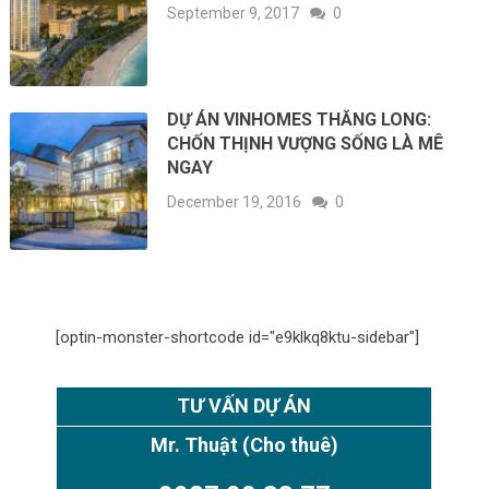
September 9, 2017
0
DỰ ÁN VINHOMES THĂNG LONG:
CHỐN THỊNH VƯỢNG SỐNG LÀ MÊ
NGAY
December 19, 2016
0
[optin-monster-shortcode id="e9klkq8ktu-sidebar"]
TƯ VẤN DỰ ÁN
Mr. Thuật
(Cho thuê)