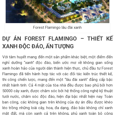
Forest Flamingo lâu đài xanh
DỰ ÁN FOREST FLAMINGO – THIẾT KẾ
XANH ĐỘC ĐÁO, ẤN TƯỢNG
Với tâm huyết mang đến một sản phẩm khác biệt, một điểm đến
nghỉ dưỡng “xanh” độc đáo, biến ước mơ về không gian sống
xanh hoàn hảo của người dân thành hiện thực, chủ đầu tư Forest
Flamingo đã tiến hành hợp tác với các đối tác kiến trúc thiết kế,
thi công chiến lược, mang đến một “lâu đài xanh” đẳng cấp bậc
nhất hành tinh. Cả 4 mặt của tòa nhà đều được bao phủ bởi hơn
50000 cây xanh, được chăm sóc bởi hệ thống công nghệ kỹ thuật
tưới nước, chăm sóc độc đáo, hiện đại bậc nhất hiện nay. Toàn
ban công, các không gian trên không của dự án đều được khéo
léo trồng những loài cây, hoa, đa dạng, đảo bảo không chỉ xanh
mặt đất, mà còn xanh cả trên không, phủ xanh toàn bộ công