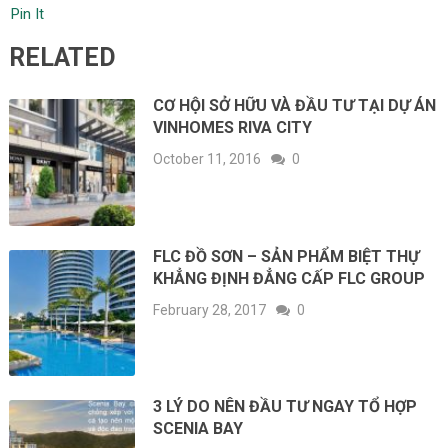
Pin It
RELATED
CƠ HỘI SỞ HỮU VÀ ĐẦU TƯ TẠI DỰ ÁN
VINHOMES RIVA CITY
October 11, 2016
0
FLC ĐỒ SƠN – SẢN PHẨM BIỆT THỰ
KHẲNG ĐỊNH ĐẲNG CẤP FLC GROUP
February 28, 2017
0
3 LÝ DO NÊN ĐẦU TƯ NGAY TỔ HỢP
SCENIA BAY