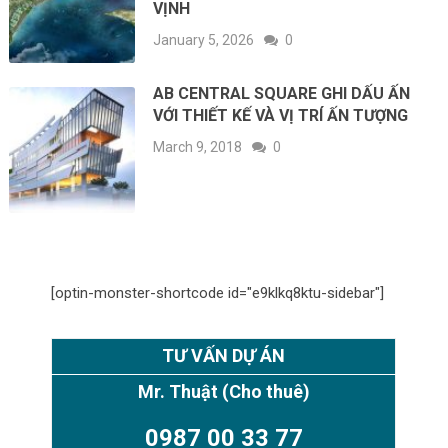
VỊNH
January 5, 2026
0
AB CENTRAL SQUARE GHI DẤU ẤN
VỚI THIẾT KẾ VÀ VỊ TRÍ ẤN TƯỢNG
March 9, 2018
0
[optin-monster-shortcode id="e9klkq8ktu-sidebar"]
TƯ VẤN DỰ ÁN
Mr. Thuật
(Cho thuê)
0987 00 33 77