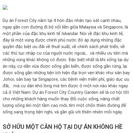
Dự án Forest City nằm tại 4 hòn đảo nhân tạo sát cạnh nhau,
ngay gần con đường đi bộ nối liền giữa Malaysia và Singapore, là
một phần của đặc khu kinh tế Iskandar. Nói về đặc khu kinh tế,
đây là một vùng được chính phủ nước đó áp dụng những đặc
quyền đặc biệt ưu đãi về thuế suất, về chính sách phát triển, về
các thủ tục nhập cư của người nước ngoài,… và nhiều ưu tiên mà
những vùng khác không có được. Đặc biệt nhất là khi sống tại dự
án này, cư dẫn vừa được sống gần biển, được sống gần rừng, lại
được sống gần những tiện ích hiện đại trọn vẹn khác như sân bay
Johor, sân bay tại Singapore, các bệnh viện miễn phí, giáo dục ưu
đãi,… mà cư dân khó lòng mà tim được ở một nơi nào khác ngay
cả ở Việt Nam. Dự án Forest City Country Garden sẽ là cơ hội tốt
cho những khách hàng muốn thay đổi cuộc sống, nâng chất
lượng sống lên một tầm cao mới, tìm một chốn thiên đường để
sống sang trọng tiện nghi, và gần gũi với thiên nhiên mỗi ngày.
SỞ HỮU MỘT CĂN HỘ TẠI DỰ ÁN KHÔNG HỀ