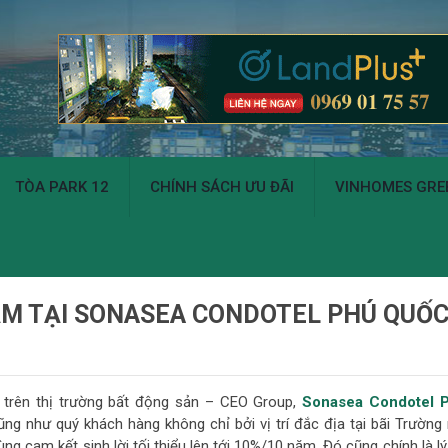
TÒA PARK 12
CHÍNH SÁCH ƯU ĐÃI
VINHOMES GREE
ĂM TẠI SONASEA CONDOTEL PHÚ QUỐ
u trên thị trường bất động sản – CEO Group,
Sonasea Condotel 
ng như quý khách hàng không chỉ bởi vị trí đắc địa tại bãi Trường
ng cam kết sinh lời tối thiểu lên tới 10%/10 năm. Đó cũng chính là l