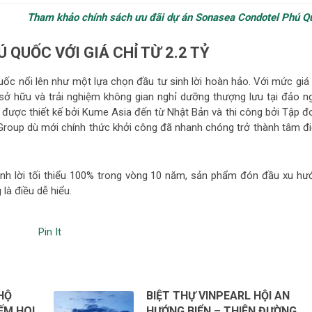
Tham khảo chính sách ưu đãi dự án Sonasea Condotel Phú Q
QUỐC VỚI GIÁ CHỈ TỪ 2.2 TỶ
c nổi lên như một lựa chọn đầu tư sinh lời hoàn hảo. Với mức giá 
 sở hữu và trải nghiệm không gian nghỉ dưỡng thượng lưu tại đảo n
ược thiết kế bởi Kume Asia đến từ Nhật Bản và thi công bởi Tập đ
 Group dù mới chính thức khởi công đã nhanh chóng trở thành tâm đ
sinh lời tối thiểu 100% trong vòng 10 năm, sản phẩm đón đầu xu hư
là điều dễ hiểu.
Pin It
HỘ
BIỆT THỰ VINPEARL HỘI AN
ẾM HOI
HƯỚNG BIỂN – THIÊN ĐƯỜNG