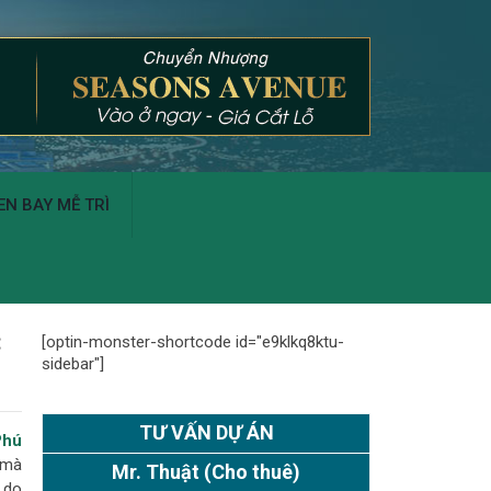
N BAY MỄ TRÌ
C
[optin-monster-shortcode id="e9klkq8ktu-
sidebar"]
TƯ VẤN DỰ ÁN
Phú
 mà
Mr. Thuật
(Cho thuê)
ý do