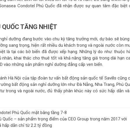
n Sonasea Condotel Phú Quốc đã nhận được sự quan tâm đặc biệt 
 QUỐC TĂNG NHIỆT
 nghỉ dưỡng đang bước vào chu kỳ tăng trưởng mới, dự báo sẽ bùng
ưỡng sang trọng, hiện rất nhiều du khách trong và ngoài nước còn m
biệt là tại các bờ biển đã được xếp hạng. Những lý do như: thuộc h
 nhân, khai thác cho thuê tốt và khả năng tăng giá trong dài hạn c
USD vào những sản phẩm nghỉ dưỡng đẳng cấp ven biển.
nh Hà Nội của tập đoàn tư vấn bất động sản quốc tế Savills cũng c
ị trường bất động sản nghỉ dưỡng lớn như Đà Nẵng, Nha Trang, Phú Qu
ư trong và ngoài nước, đủ thấy phân khúc này có sức hấp dẫn và
hú Quốc – sản phẩm trọng điểm của CEO Group trong năm 2017 với
 hấp dẫn chỉ từ 2.2 tỷ đồng