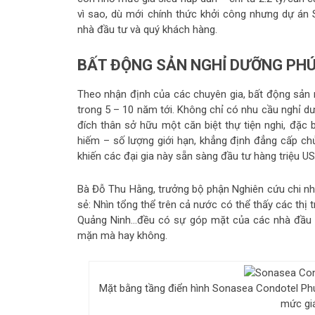
vì sao, dù mới chính thức khởi công nhưng dự á
nhà đầu tư và quý khách hàng.
BẤT ĐỘNG SẢN NGHỈ DƯỠNG PHÚ
Theo nhận định của các chuyên gia, bất động sản
trong 5 – 10 năm tới. Không chỉ có nhu cầu nghỉ d
đích thân sở hữu một căn biệt thự tiện nghi, đặc 
hiếm – số lượng giới hạn, khẳng định đẳng cấp chủ
khiến các đại gia này sẵn sàng đầu tư hàng triệu 
Bà Đỗ Thu Hằng, trưởng bộ phận Nghiên cứu chi nhá
sẻ: Nhìn tổng thể trên cả nước có thể thấy các th
Quảng Ninh…đều có sự góp mặt của các nhà đầu t
mặn mà hay không.
Mặt bằng tầng điển hình Sonasea Condotel P
mức giá