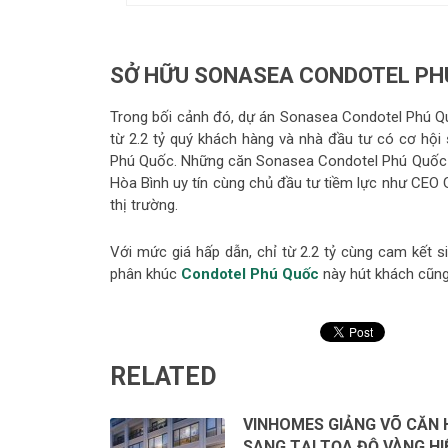
SỞ HỮU SONASEA CONDOTEL PHÚ 
Trong bối cảnh đó, dự án Sonasea Condotel Phú Quố
từ 2.2 tỷ quý khách hàng và nhà đầu tư có cơ hội
Phú Quốc. Những căn Sonasea Condotel Phú Quốc đ
Hòa Bình uy tín cùng chủ đầu tư tiềm lực như CEO
thị trường.
Với mức giá hấp dẫn, chỉ từ 2.2 tỷ cùng cam kết 
phân khúc
Condotel Phú Quốc
này hút khách cũng 
RELATED
VINHOMES GIẢNG VÕ CĂN 
SANG TẠI TỌA ĐỘ VÀNG HI