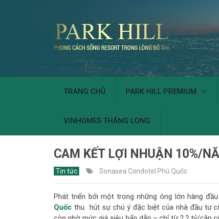
TRANG CHỦ
PARK HILL PREMIUM
VINHOMES THĂNG LONG
CAM KẾT LỢI NHUẬN 10%/N
Tin tức
Sonasea Condotel Phú Quốc
Phát triển bởi một trong những ông lớn hàng đầ
Quốc
thu hút sự chú ý đặc biệt của nhà đầu tư cũ
còn nhờ mức giá siêu hấp dẫn – chỉ từ 2.2 tỷ/căn cù