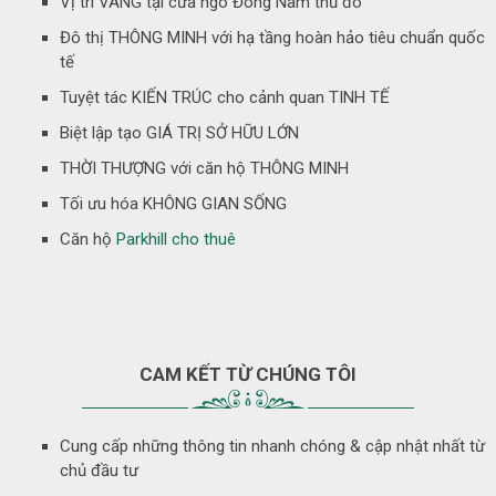
Vị trí VÀNG tại cửa ngõ Đông Nam thủ đô
Đô thị THÔNG MINH với hạ tầng hoàn hảo tiêu chuẩn quốc
tế
Tuyệt tác KIẾN TRÚC cho cảnh quan TINH TẾ
Biệt lập tạo GIÁ TRỊ SỞ HỮU LỚN
THỜI THƯỢNG với căn hộ THÔNG MINH
Tối ưu hóa KHÔNG GIAN SỐNG
Căn hộ
Parkhill cho thuê
CAM KẾT TỪ CHÚNG TÔI
Cung cấp những thông tin nhanh chóng & cập nhật nhất từ
chủ đầu tư