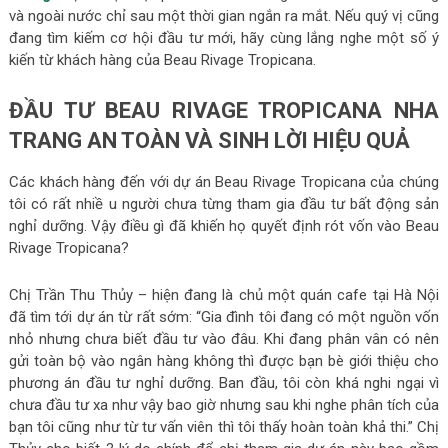
và ngoài nước chỉ sau một thời gian ngắn ra mắt. Nếu quý vị cũng
đang tìm kiếm cơ hội đầu tư mới, hãy cùng lắng nghe một số ý
kiến từ khách hàng của Beau Rivage Tropicana.
ĐẦU TƯ BEAU RIVAGE TROPICANA NHA
TRANG AN TOÀN VÀ SINH LỜI HIỆU QUẢ
Các khách hàng đến với dự án Beau Rivage Tropicana của chúng
tôi có rất nhiề u người chưa từng tham gia đầu tư bất động sản
nghỉ dưỡng. Vậy điều gì đã khiến họ quyết định rót vốn vào Beau
Rivage Tropicana?
Chị Trần Thu Thủy – hiện đang là chủ một quán cafe tại Hà Nội
đã tìm tới dự án từ rất sớm: “Gia đình tôi đang có một nguồn vốn
nhỏ nhưng chưa biết đầu tư vào đâu. Khi đang phân vân có nên
gửi toàn bộ vào ngân hàng không thì được bạn bè giới thiệu cho
phương án đầu tư nghỉ dưỡng. Ban đầu, tôi còn khá nghi ngại vì
chưa đầu tư xa như vậy bao giờ nhưng sau khi nghe phân tích của
bạn tôi cũng như từ tư vấn viên thì tôi thấy hoàn toàn khả thi.” Chị