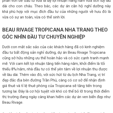
phần vốn để đầu tư vừa là lấy lợi nhuận hàng năm vừa tích lũy lâu
dài cho con cháu. Theo bác, các dự án căn hộ nghỉ dưỡng này
khá phù hợp với mục đích đầu tư của những người về hưu đó là
vừa có sự an toàn, vừa có thể sinh lời.
BEAU RIVAGE TROPICANA NHA TRANG THEO
GÓC NHÌN ĐẦU TƯ CHUYÊN NGHIỆP
Dưới con mắt sắc sảo của các khách hàng đã có kinh nghiệm
đầu tư bất động sản nghỉ dưỡng, dự án Beau Rivage Tropicana
cũng sở hữu những ưu thế hoàn hảo và có sức cạnh tranh mạnh
mẽ. Với cam kết lợi nhuận tăng tiến hàng năm, khởi điểm là tối
thiểu 8%/năm, nhà đầu tư có thể yên tâm về lợi nhuận thu được
về lâu dài. Thêm vào đó, với sức hút từ du lịch Nha Trang, vị trí
đẹp đắc địa bên đường Trần Phú, càng có cơ sở để nhận định
giá thuê và tỉ lệ thuê phòng của Tropicana sẽ tăng tiến trong
tương lai. Đây là cơ hội tuyệt vời khó có thể bỏ lỡ trong thời điểm
thị trường đang ngày càng khan hiếm các dự án ven biển đẹp như
Beau Rivage.