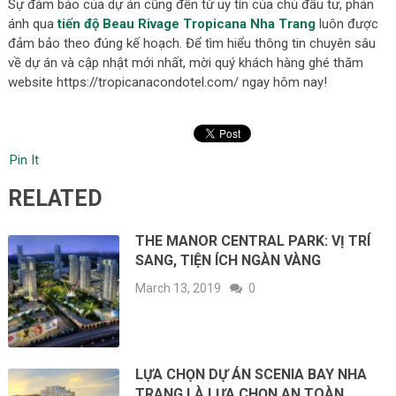
Sự đảm bảo của dự án cũng đến từ uy tín của chủ đầu tư, phản
ánh qua
tiến độ Beau Rivage Tropicana Nha Trang
luôn được
đảm bảo theo đúng kế hoạch. Để tìm hiểu thông tin chuyên sâu
về dự án và cập nhật mới nhất, mời quý khách hàng ghé thăm
website https://tropicanacondotel.com/ ngay hôm nay!
Pin It
RELATED
THE MANOR CENTRAL PARK: VỊ TRÍ
SANG, TIỆN ÍCH NGÀN VÀNG
March 13, 2019
0
LỰA CHỌN DỰ ÁN SCENIA BAY NHA
TRANG LÀ LỰA CHỌN AN TOÀN