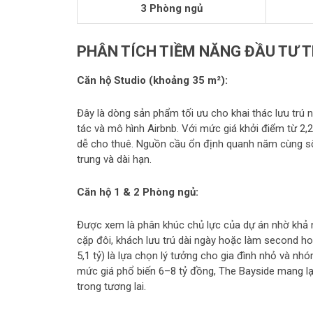
3 Phòng ngủ
PHÂN TÍCH TIỀM NĂNG ĐẦU TƯ T
Căn hộ Studio (khoảng 35 m²):
Đây là dòng sản phẩm tối ưu cho khai thác lưu trú n
tác và mô hình Airbnb. Với mức giá khởi điểm từ 2,
dễ cho thuê. Nguồn cầu ổn định quanh năm cùng số 
trung và dài hạn.
Căn hộ 1 & 2 Phòng ngủ:
Được xem là phân khúc chủ lực của dự án nhờ khả n
cặp đôi, khách lưu trú dài ngày hoặc làm second ho
5,1 tỷ) là lựa chọn lý tưởng cho gia đình nhỏ và n
mức giá phổ biến 6–8 tỷ đồng, The Bayside mang lại 
trong tương lai.