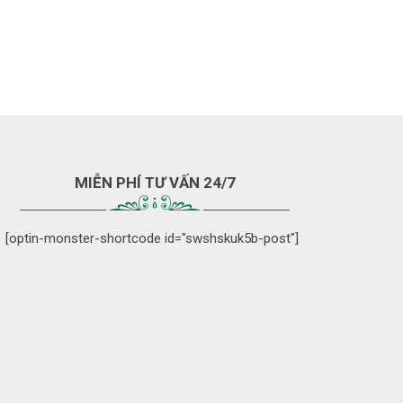
MIỄN PHÍ TƯ VẤN 24/7
[optin-monster-shortcode id="swshskuk5b-post"]