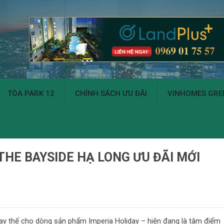
TÒA PARK 12
CHÍNH SÁCH ƯU ĐÃI
VINHOMES GREE
THE BAYSIDE HẠ LONG ƯU ĐÃI MỚI
ay thế cho dòng sản phẩm Imperia Holiday – hiện đang là tâm điểm