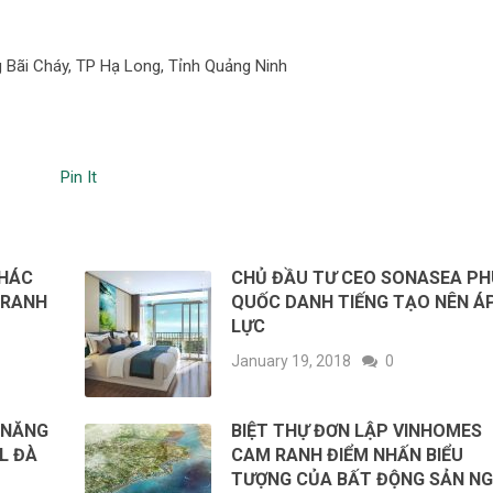
 Bãi Cháy, TP Hạ Long, Tỉnh Quảng Ninh
Pin It
KHÁC
CHỦ ĐẦU TƯ CEO SONASEA PH
TRANH
QUỐC DANH TIẾNG TẠO NÊN Á
LỰC
January 19, 2018
0
 NĂNG
BIỆT THỰ ĐƠN LẬP VINHOMES
L ĐÀ
CAM RANH ĐIỂM NHẤN BIỂU
TƯỢNG CỦA BẤT ĐỘNG SẢN NG