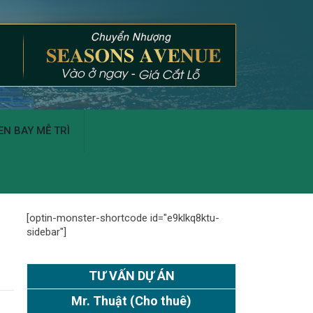
N BAY MỄ TRÌ
[optin-monster-shortcode id="e9klkq8ktu-
sidebar"]
TƯ VẤN DỰ ÁN
Mr. Thuật
(Cho thuê)