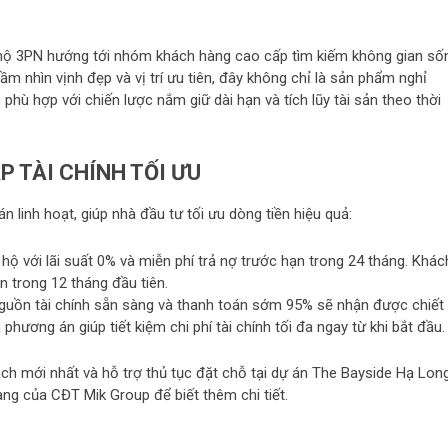
n hộ 3PN hướng tới nhóm khách hàng cao cấp tìm kiếm không gian số
tầm nhìn vịnh đẹp và vị trí ưu tiên, đây không chỉ là sản phẩm nghỉ
phù hợp với chiến lược nắm giữ dài hạn và tích lũy tài sản theo thời
P TÀI CHÍNH TỐI ƯU
 linh hoạt, giúp nhà đầu tư tối ưu dòng tiền hiệu quả:
 hộ với lãi suất 0% và miễn phí trả nợ trước hạn trong 24 tháng. Khác
 trong 12 tháng đầu tiên.
uồn tài chính sẵn sàng và thanh toán sớm 95% sẽ nhận được chiết
 phương án giúp tiết kiệm chi phí tài chính tối đa ngay từ khi bắt đầu.
ách mới nhất và hỗ trợ thủ tục đặt chỗ tại dự án The Bayside Hạ Long
hàng của CĐT Mik Group để biết thêm chi tiết.