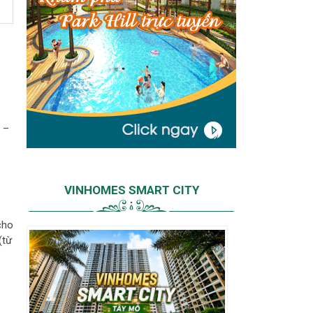
 –
VINHOMES SMART CITY
cho
(từ