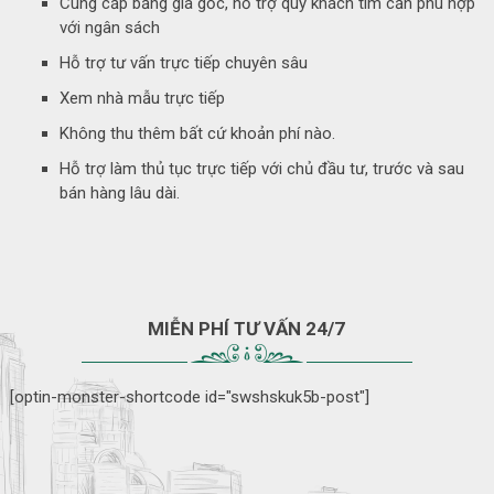
Cung cấp bảng giá gốc, hỗ trợ quý khách tìm căn phù hợp
với ngân sách
Hỗ trợ tư vấn trực tiếp chuyên sâu
Xem nhà mẫu trực tiếp
Không thu thêm bất cứ khoản phí nào.
Hỗ trợ làm thủ tục trực tiếp với chủ đầu tư, trước và sau
bán hàng lâu dài.
MIỄN PHÍ TƯ VẤN 24/7
[optin-monster-shortcode id="swshskuk5b-post"]