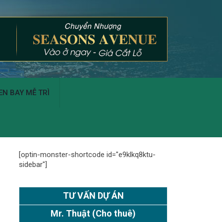
N BAY MỄ TRÌ
[optin-monster-shortcode id="e9klkq8ktu-
sidebar"]
TƯ VẤN DỰ ÁN
Mr. Thuật
(Cho thuê)