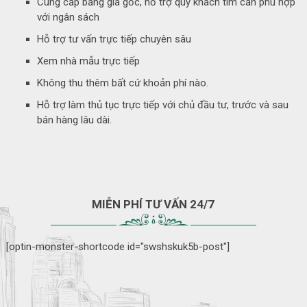
Cung cấp bảng giá gốc, hỗ trợ quý khách tìm căn phù hợp
với ngân sách
Hỗ trợ tư vấn trực tiếp chuyên sâu
Xem nhà mẫu trực tiếp
Không thu thêm bất cứ khoản phí nào.
Hỗ trợ làm thủ tục trực tiếp với chủ đầu tư, trước và sau
bán hàng lâu dài.
MIỄN PHÍ TƯ VẤN 24/7
[optin-monster-shortcode id="swshskuk5b-post"]