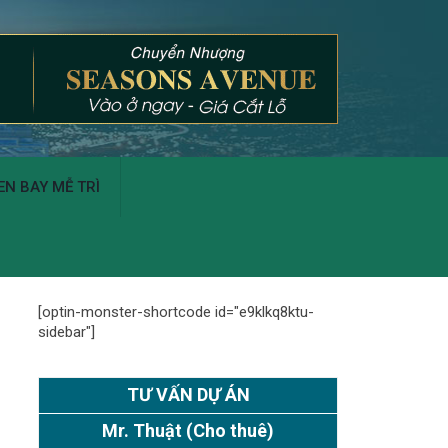
N BAY MỄ TRÌ
[optin-monster-shortcode id="e9klkq8ktu-
sidebar"]
TƯ VẤN DỰ ÁN
Mr. Thuật
(Cho thuê)