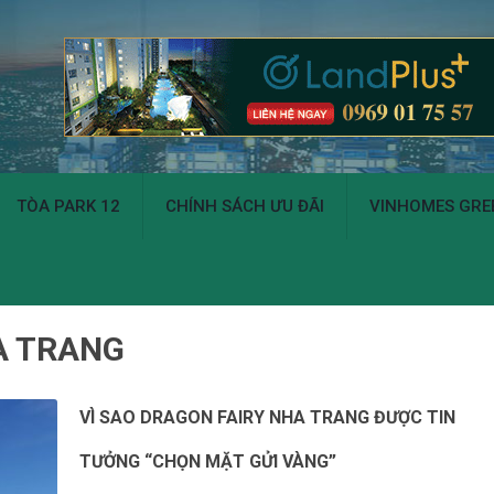
TÒA PARK 12
CHÍNH SÁCH ƯU ĐÃI
VINHOMES GREE
A TRANG
VÌ SAO DRAGON FAIRY NHA TRANG ĐƯỢC TIN
TƯỞNG “CHỌN MẶT GỬI VÀNG”