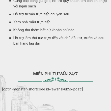
Cung cấp bảng giá gốc, hỗ trợ quý khách tìm căn phù hợp
với ngân sách
Hỗ trợ tư vấn trực tiếp chuyên sâu
Xem nhà mẫu trực tiếp
Không thu thêm bất cứ khoản phí nào.
Hỗ trợ làm thủ tục trực tiếp với chủ đầu tư, trước và sau
bán hàng lâu dài.
MIỄN PHÍ TƯ VẤN 24/7
[optin-monster-shortcode id="swshskuk5b-post"]