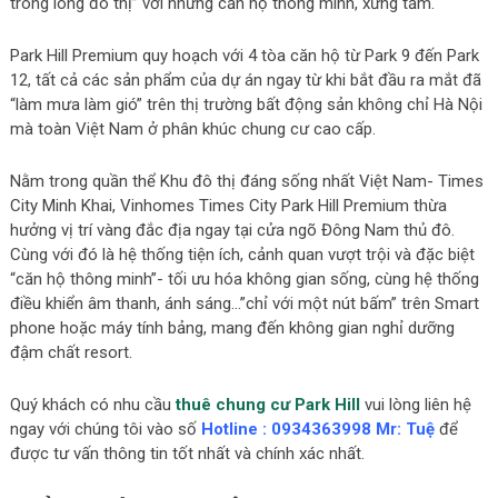
trong lòng đô thị” với những căn hộ thông minh, xứng tầm.
Park Hill Premium quy hoạch với 4 tòa căn hộ từ Park 9 đến Park
12, tất cả các sản phẩm của dự án ngay từ khi bắt đầu ra mắt đã
“làm mưa làm gió” trên thị trường bất động sản không chỉ Hà Nội
mà toàn Việt Nam ở phân khúc chung cư cao cấp.
Nằm trong quần thể Khu đô thị đáng sống nhất Việt Nam- Times
City Minh Khai, Vinhomes Times City Park Hill Premium thừa
hưởng vị trí vàng đắc địa ngay tại cửa ngõ Đông Nam thủ đô.
Cùng với đó là hệ thống tiện ích, cảnh quan vượt trội và đặc biệt
“căn hộ thông minh”- tối ưu hóa không gian sống, cùng hệ thống
điều khiển âm thanh, ánh sáng…”chỉ với một nút bấm” trên Smart
phone hoặc máy tính bảng, mang đến không gian nghỉ dưỡng
đậm chất resort.
Quý khách có nhu cầu
thuê chung cư Park Hill
vui lòng liên hệ
ngay với chúng tôi vào số
Hotline : 0934363998 Mr: Tuệ
để
được tư vấn thông tin tốt nhất và chính xác nhất.