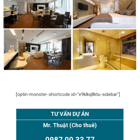
[optin-monster-shortcode id="e9klkq8ktu-sidebar"]
TƯ VẤN DỰ ÁN
Mr. Thuật
(Cho thuê)
0987 00 33 77