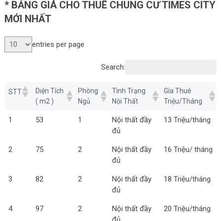
* BẢNG GIÁ
CHO THUÊ CHUNG CƯ TIMES CITY
MỚI NHẤT
entries per page
Search:
Diện Tích
Phòng
Tình Trạng
Gía Thuê
STT
( m2 )
Ngủ
Nội Thất
Triệu/Tháng
1
53
1
Nội thất đầy
13 Triệu/tháng
đủ
2
75
2
Nội thất đầy
16 Triệu/ tháng
đủ
3
82
2
Nội thất đầy
18 Triệu/tháng
đủ
4
97
2
Nội thất đầy
20 Triệu/tháng
đủ