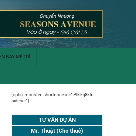
N BAY MỄ TRÌ
[optin-monster-shortcode id="e9klkq8ktu-
sidebar"]
TƯ VẤN DỰ ÁN
Mr. Thuật
(Cho thuê)