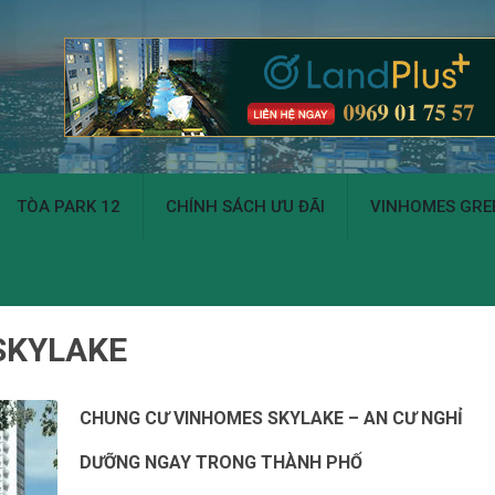
TÒA PARK 12
CHÍNH SÁCH ƯU ĐÃI
VINHOMES GREE
SKYLAKE
CHUNG CƯ VINHOMES SKYLAKE – AN CƯ NGHỈ
DƯỠNG NGAY TRONG THÀNH PHỐ