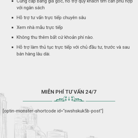
Cung cấp bảng giá gốc, hỗ trợ quý khách tìm căn phù hợp
với ngân sách
Hỗ trợ tư vấn trực tiếp chuyên sâu
Xem nhà mẫu trực tiếp
Không thu thêm bất cứ khoản phí nào.
Hỗ trợ làm thủ tục trực tiếp với chủ đầu tư, trước và sau
bán hàng lâu dài.
MIỄN PHÍ TƯ VẤN 24/7
[optin-monster-shortcode id="swshskuk5b-post"]