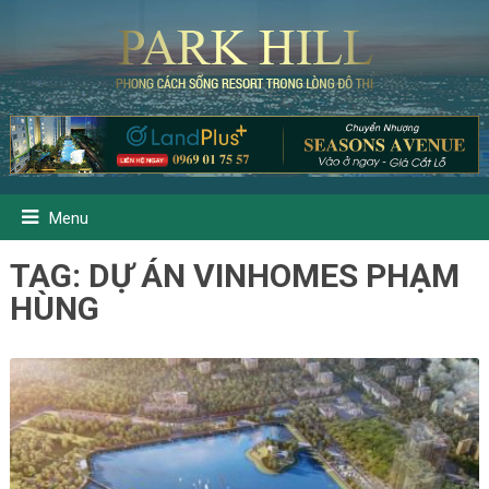
Menu
TAG:
DỰ ÁN VINHOMES PHẠM
HÙNG