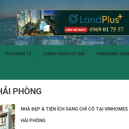
TÒA PARK 12
CHÍNH SÁCH ƯU ĐÃI
VINHOMES GREE
HẢI PHÒNG
NHÀ ĐẸP & TIỆN ÍCH SANG CHỈ CÓ TẠI VINHOMES
HẢI PHÒNG