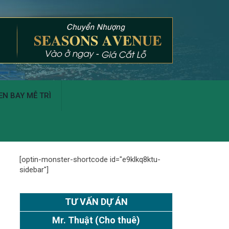
N BAY MỄ TRÌ
[optin-monster-shortcode id="e9klkq8ktu-
sidebar"]
TƯ VẤN DỰ ÁN
Mr. Thuật
(Cho thuê)